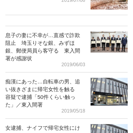
2019/07/08
息子の妻に不幸が…直感で詐欺
阻止 埼玉りそな銀、みずほ
銀、郵便局員ら客守る 東入間
署が感謝状
2019/06/03
痴漢にあった…自転車の男、追
い抜きざまに帰宅女性を触る
容疑で逮捕「50件くらい触っ
た」／東入間署
2019/05/18
女逮捕、ナイフで帰宅女性にけ