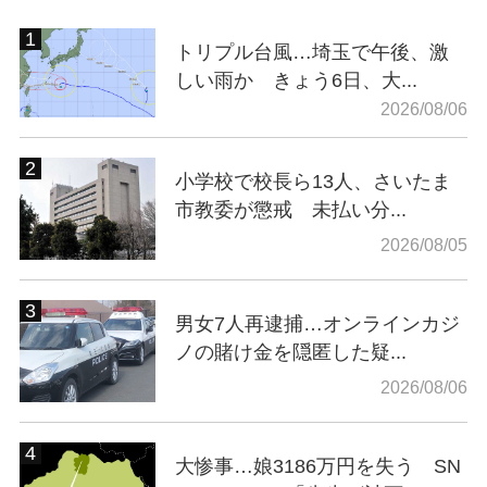
トリプル台風…埼玉で午後、激
しい雨か きょう6日、大...
2026/08/06
小学校で校長ら13人、さいたま
市教委が懲戒 未払い分...
2026/08/05
男女7人再逮捕…オンラインカジ
ノの賭け金を隠匿した疑...
2026/08/06
大惨事…娘3186万円を失う SN