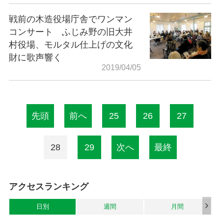
戦前の木造役場庁舎でワンマン
コンサート ふじみ野の旧大井
村役場、モルタル仕上げの文化
財に歌声響く
2019/04/05
先頭
前へ
25
26
27
28
29
次へ
最終
アクセスランキング
日別
週間
月間