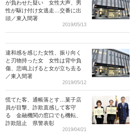
が負わせた疑い 女性大声、男
性が駆け付け女逃走…交番に出
頭／東入間署
2019/05/13
違和感を感じた女性、振り向く
と刃物持った女 女性は背中負
傷、悲鳴上げると女が立ち去る
／東入間署
2019/05/12
慌てた客、通帳落とす…菓子店
員が目撃、詐欺直感して客守
る 金融機関の窓口でも機転、
詐欺阻止 県警表彰
2019/04/21