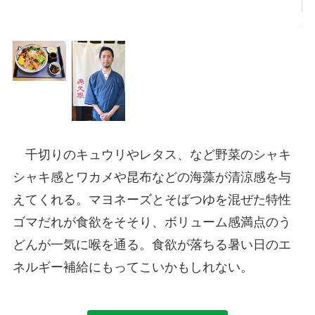
経
千切りのキュウリやレタス、など野菜のシャキ
シャキ感とワカメや昆布などの海藻が清涼感を与
えてくれる。マヨネーズとそばつゆを混ぜた特性
ゴマだれが食欲をそそり、ボリューム感満点のう
どんが一気に喉を通る。食欲が落ちる暑い日のエ
ネルギー補給にもってこいかもしれない。