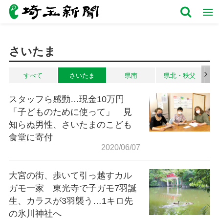
さいたま
すべて
さいたま
県南
県北・秩父
スタッフら感動…現金10万円
「子どものために使って」 見
知らぬ男性、さいたまのこども
食堂に寄付
2020/06/07
大宮の街、歩いて引っ越すカル
ガモ一家 東光寺で子ガモ7羽誕
生、カラスが3羽襲う…1キロ先
の氷川神社へ