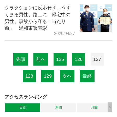
クラクションに反応せず…うず
くまる男性、路上に 帰宅中の
男性、事故から守る「当たり
前」 浦和東署表彰
2020/04/27
先頭
前へ
125
126
127
128
129
次へ
最終
アクセスランキング
日別
週間
月間