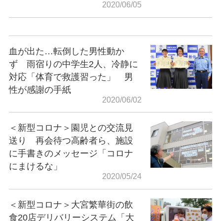
2020/06/05
血が出た…転倒した男性動か
ず 雨宿りの中学生2人、冷静に
対応「体育で救護習った」 男
性が感謝の手紙
2020/06/02
＜新型コロナ＞園児との交流見
送り 再会待つ高齢者ら、施設
に手書きのメッセージ「コロナ
にまけるな」
2020/05/24
＜新型コロナ＞大宮繁華街の飲
食20店デリバリーシステム「大