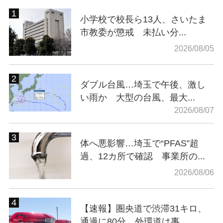
小学校で校長ら13人、さいたま
市教委が懲戒 未払い分...
2026/08/05
ダブル台風…埼玉で午後、激し
い雨か 大型の台風、最大...
2026/08/07
体へ悪影響…埼玉で“PFAS”超
過、12カ所で確認 事業所の...
2026/08/06
【速報】圏央道で渋滞31キロ、
通過に80分 外環道は事...