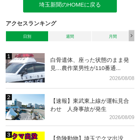
埼玉新聞のHOMEに戻る
アクセスランキング
日別
週間
月間
白骨遺体、座った状態のまま発
見…農作業男性が110番通...
2026/08/08
【速報】東武東上線が運転見合
わせ 人身事故が発生
2026/08/09
【危険動物】埼玉でクマ出没