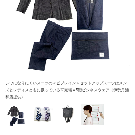
長
ネム
ジ
シワになりにくいスーツの＜ビブレイン＞セットアップスーツはメン
ズとレディスともに扱っている▽売場＝5階ビジネスウェア（伊勢丹浦
和店提供）