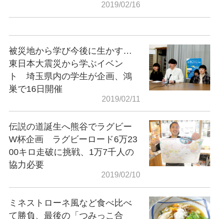
2019/02/16
被災地から学び今後に生かす…
東日本大震災から学ぶイベン
ト 埼玉県内の学生が企画、鴻
巣で16日開催
2019/02/11
伝説の道誕生へ熊谷でラグビー
W杯企画 ラグビーロード6万23
00キロ走破に挑戦、1万7千人の
協力必要
2019/02/10
ミネストローネ風など食べ比べ
て勝負、最後の「つみっこ合