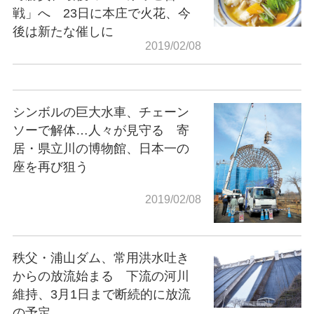
戦」へ 23日に本庄で火花、今
後は新たな催しに
2019/02/08
シンボルの巨大水車、チェーン
ソーで解体…人々が見守る 寄
居・県立川の博物館、日本一の
座を再び狙う
2019/02/08
秩父・浦山ダム、常用洪水吐き
からの放流始まる 下流の河川
維持、3月1日まで断続的に放流
の予定