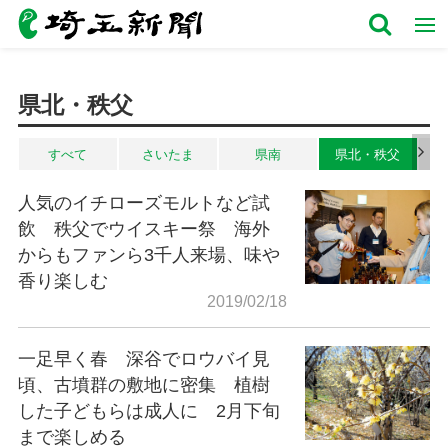
県北・秩父
すべて
さいたま
県南
県北・秩父
人気のイチローズモルトなど試
飲 秩父でウイスキー祭 海外
からもファンら3千人来場、味や
香り楽しむ
2019/02/18
一足早く春 深谷でロウバイ見
頃、古墳群の敷地に密集 植樹
した子どもらは成人に 2月下旬
まで楽しめる