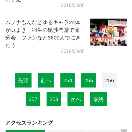
2019/02/05
ムジナもんなどゆるキャラ24体
が豆まき 羽生の毘沙門堂で節
分会 ファンなど3600人でにぎ
わう
2019/02/05
先頭
前へ
254
255
256
257
258
次へ
最終
アクセスランキング