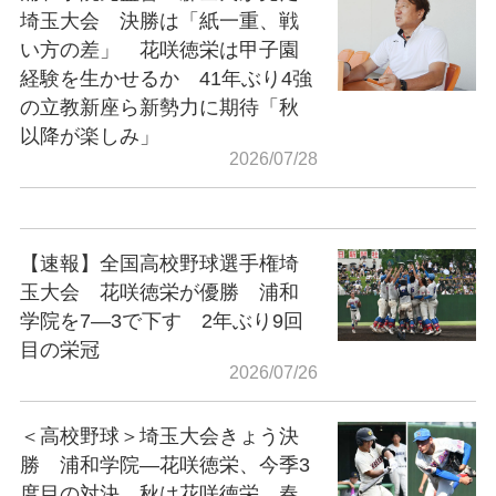
埼玉大会 決勝は「紙一重、戦
い方の差」 花咲徳栄は甲子園
経験を生かせるか 41年ぶり4強
の立教新座ら新勢力に期待「秋
以降が楽しみ」
2026/07/28
【速報】全国高校野球選手権埼
玉大会 花咲徳栄が優勝 浦和
学院を7―3で下す 2年ぶり9回
目の栄冠
2026/07/26
＜高校野球＞埼玉大会きょう決
勝 浦和学院―花咲徳栄、今季3
度目の対決 秋は花咲徳栄、春