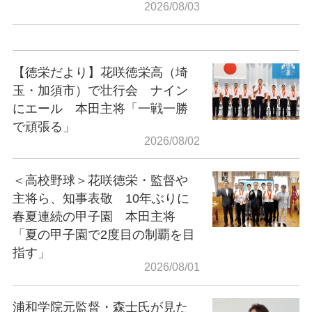
2026/08/03
【徳栄だより】花咲徳栄高（埼
玉・加須市）で壮行会 ナイン
にエール 本田主将「一戦一勝
で頑張る」
2026/08/02
＜高校野球＞花咲徳栄・監督や
主将ら、知事表敬 10年ぶりに
春夏連続の甲子園 本田主将
「夏の甲子園で2度目の制覇を目
指す」
2026/08/01
浦和学院元監督・森士氏が見た