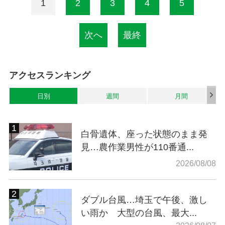
1
2
3
4
5
次へ
最終
アクセスランキング
日別
週間
月間
白骨遺体、座った状態のまま発
見…農作業男性が110番通...
2026/08/08
ダブル台風…埼玉で午後、激し
い雨か 大型の台風、最大...