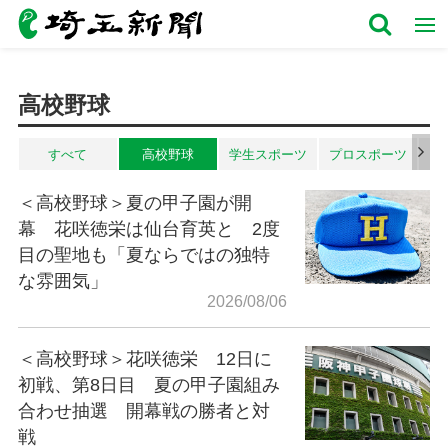
高校野球
すべて
高校野球
学生スポーツ
プロスポーツ
ア
＜高校野球＞夏の甲子園が開
幕 花咲徳栄は仙台育英と 2度
目の聖地も「夏ならではの独特
な雰囲気」
2026/08/06
＜高校野球＞花咲徳栄 12日に
初戦、第8日目 夏の甲子園組み
合わせ抽選 開幕戦の勝者と対
戦