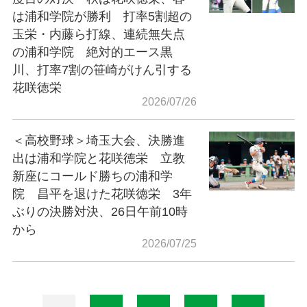
は浦和学院が勝利 打率5割超の
玉栄・内藤ら打線、連続無失点
の浦和学院 絶対的エース黒
川、打率7割の笹崎がけん引する
花咲徳栄
2026/07/26
＜高校野球＞埼玉大会、決勝進
出は浦和学院と花咲徳栄 立教
新座にコールド勝ちの浦和学
院 昌平を退けた花咲徳栄 3年
ぶりの決勝対決、26日午前10時
から
2026/07/25