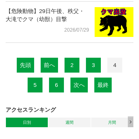
【危険動物】29日午後、秩父・
大滝でクマ（幼獣）目撃
2026/07/29
先頭
前へ
2
3
4
5
6
次へ
最終
アクセスランキング
日別
週間
月間