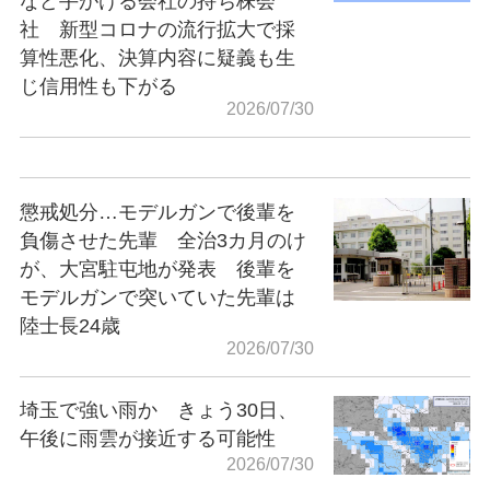
など手がける会社の持ち株会
社 新型コロナの流行拡大で採
算性悪化、決算内容に疑義も生
じ信用性も下がる
2026/07/30
懲戒処分…モデルガンで後輩を
負傷させた先輩 全治3カ月のけ
が、大宮駐屯地が発表 後輩を
モデルガンで突いていた先輩は
陸士長24歳
2026/07/30
埼玉で強い雨か きょう30日、
午後に雨雲が接近する可能性
2026/07/30