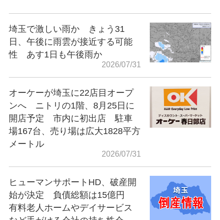
埼玉で激しい雨か きょう31
日、午後に雨雲が接近する可能
性 あす1日も午後雨か
2026/07/31
オーケーが埼玉に22店目オープ
ンへ ニトリの1階、8月25日に
開店予定 市内に初出店 駐車
場167台、売り場は広大1828平方
メートル
2026/07/31
ヒューマンサポートHD、破産開
始が決定 負債総額は15億円
有料老人ホームやデイサービス