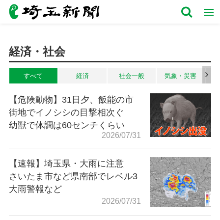
経済・社会
すべて
経済
社会一般
気象・災害
【危険動物】31日夕、飯能の市
街地でイノシシの目撃相次ぐ
幼獣で体調は60センチくらい
2026/07/31
【速報】埼玉県・大雨に注意
さいたま市など県南部でレベル3
大雨警報など
2026/07/31