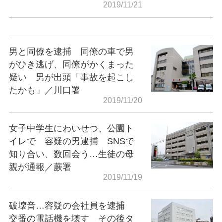
2019/11/21
男と同僚を逮捕 同僚の車で男
がひき逃げ、同僚がかくまった
疑い 男が出頭「事故を起こし
たかも」／川口署
2019/11/20
女子中学生にわいせつ、公園ト
イレで 容疑の男逮捕 SNSで
知り合い、数回会う…生徒の母
親が通報／蕨署
2019/11/19
破壊音…容疑の会社員を逮捕
交番の電話機を壊す その後タ