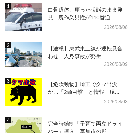
白骨遺体、座った状態のまま発
見…農作業男性が110番通...
2026/08/08
【速報】東武東上線が運転見合
わせ 人身事故が発生
2026/08/09
【危険動物】埼玉でクマ出没
か…「2頭目撃」と情報 現...
2026/08/08
完全時給制「子育て両立ドライ
バー」導入 草加市の野...