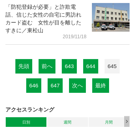
「防犯登録が必要」と詐欺電
話、信じた女性の自宅に男訪れ
カード盗む 女性が目を離した
すきに／東松山
2019/11/18
先頭
前へ
643
644
645
646
647
次へ
最終
アクセスランキング
日別
週間
月間