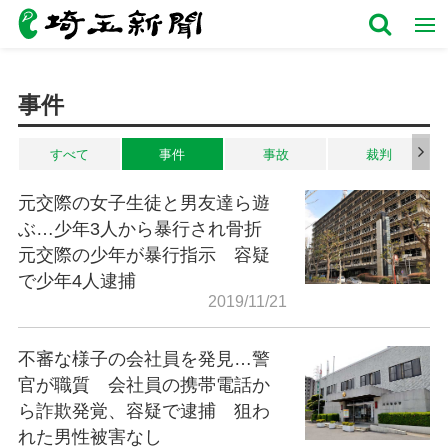
事件
すべて
事件
事故
裁判
元交際の女子生徒と男友達ら遊
ぶ…少年3人から暴行され骨折
元交際の少年が暴行指示 容疑
で少年4人逮捕
2019/11/21
不審な様子の会社員を発見…警
官が職質 会社員の携帯電話か
ら詐欺発覚、容疑で逮捕 狙わ
れた男性被害なし