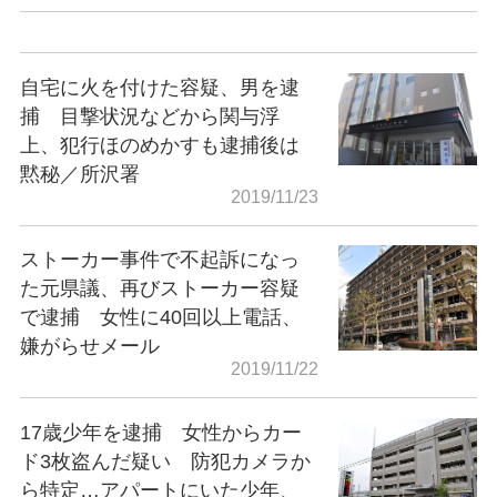
自宅に火を付けた容疑、男を逮
捕 目撃状況などから関与浮
上、犯行ほのめかすも逮捕後は
黙秘／所沢署
2019/11/23
ストーカー事件で不起訴になっ
た元県議、再びストーカー容疑
で逮捕 女性に40回以上電話、
嫌がらせメール
2019/11/22
17歳少年を逮捕 女性からカー
ド3枚盗んだ疑い 防犯カメラか
ら特定…アパートにいた少年、