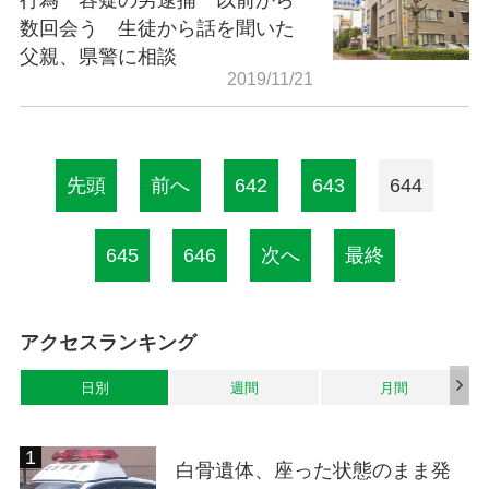
数回会う 生徒から話を聞いた
父親、県警に相談
2019/11/21
先頭
前へ
642
643
644
645
646
次へ
最終
アクセスランキング
日別
週間
月間
白骨遺体、座った状態のまま発