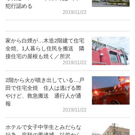
犯行認める
2019/11/22
家から白煙が…木造2階建て住宅
全焼、1人暮らし住民を搬送 隣
接住宅の屋根も焼く／所沢
2019/11/22
2階から火が噴き出している…戸
田で住宅全焼 住人は逃げる際
やけど、救急搬送 通行人が通
報
2019/11/22
ホテルで女子中学生とみだらな
行為 容疑の男逮捕 以前から