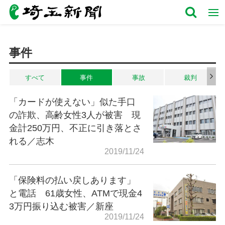
事件
すべて
事件
事故
裁判
「カードが使えない」似た手口
の詐欺、高齢女性3人が被害 現
金計250万円、不正に引き落とさ
れる／志木
2019/11/24
「保険料の払い戻しあります」
と電話 61歳女性、ATMで現金4
3万円振り込む被害／新座
2019/11/24