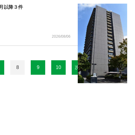
月以降３件
2026/08/06
8
9
10
次へ
最終