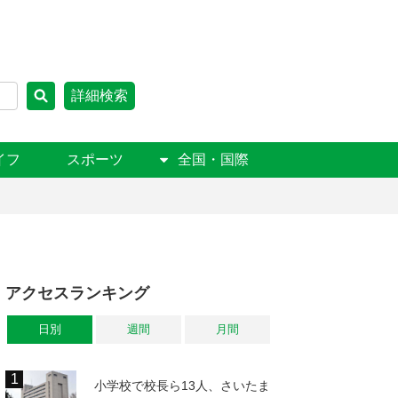
詳細検索
イフ
スポーツ
全国・国際
アクセスランキング
日別
週間
月間
小学校で校長ら13人、さいたま