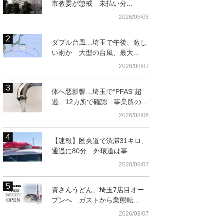
市教委が懲戒 未払い分...
2026/08/05
ダブル台風…埼玉で午後、激し
い雨か 大型の台風、最大...
2026/08/07
体へ悪影響…埼玉で“PFAS”超
過、12カ所で確認 事業所の...
2026/08/06
【速報】圏央道で渋滞31キロ、
通過に80分 外環道は事...
2026/08/07
資さんうどん、埼玉7店目オー
プンへ ガストから業態転...
2026/08/07