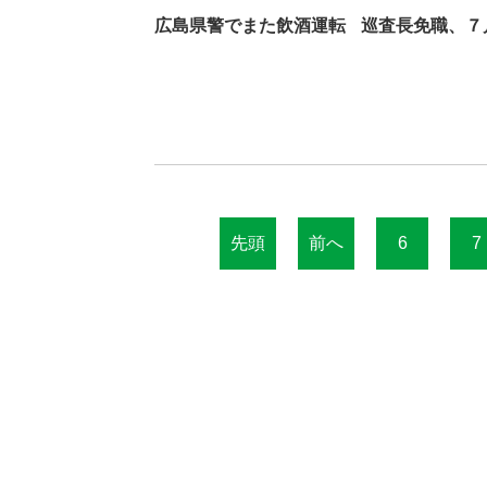
広島県警でまた飲酒運転
巡査長免職、７
先頭
前へ
6
7