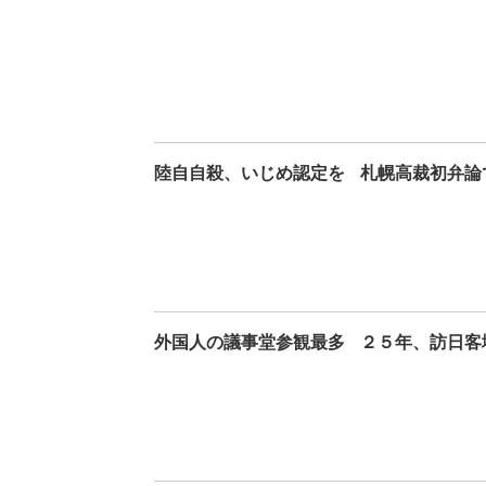
陸自自殺、いじめ認定を
札幌高裁初弁論
外国人の議事堂参観最多
２５年、訪日客