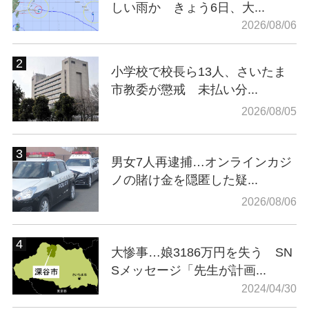
しい雨か きょう6日、大...
2026/08/06
小学校で校長ら13人、さいたま
市教委が懲戒 未払い分...
2026/08/05
男女7人再逮捕…オンラインカジ
ノの賭け金を隠匿した疑...
2026/08/06
大惨事…娘3186万円を失う SN
Sメッセージ「先生が計画...
2024/04/30