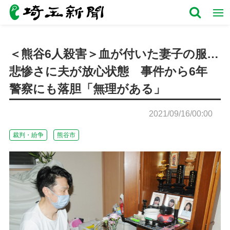
＜熊谷6人殺害＞血が付いた妻子の服…
悲惨さに夫が放心状態 事件から6年
警察にも落胆「無理がある」
2021/09/16/00:00
裁判・紛争
熊谷市