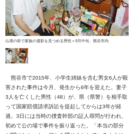
仏壇の前で家族の遺影を見つめる男性＝9月中旬、熊谷市内
仏
熊谷市で2015年、小学生姉妹を含む男女6人が殺
害された事件は今月、発生から6年を迎えた。妻子
3人を亡くした男性（48）が、県（県警）を相手取
って国家賠償請求訴訟を提起してからは3年が経
過。3日には当時の捜査幹部の証人尋問が行われ、
初めて公の場で事件を振り返った。「本当の部分