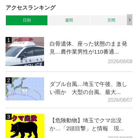
アクセスランキング
日別
週間
月間
白骨遺体、座った状態のまま発
見…農作業男性が110番通...
2026/08/08
ダブル台風…埼玉で午後、激し
い雨か 大型の台風、最大...
2026/08/07
【危険動物】埼玉でクマ出没
か…「2頭目撃」と情報 現...