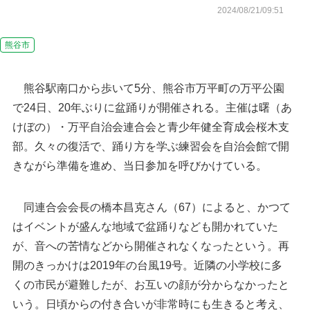
2024/08/21/09:51
熊谷市
熊谷駅南口から歩いて5分、熊谷市万平町の万平公園
で24日、20年ぶりに盆踊りが開催される。主催は曙（あ
けぼの）・万平自治会連合会と青少年健全育成会桜木支
部。久々の復活で、踊り方を学ぶ練習会を自治会館で開
きながら準備を進め、当日参加を呼びかけている。
同連合会会長の橋本昌克さん（67）によると、かつて
はイベントが盛んな地域で盆踊りなども開かれていた
当日に向けて自治会館で練
万平公園に並ぶ協賛のぼりと椎名さん。後ろは旧
が、音への苦情などから開催されなくなったという。再
熊谷桜堤＝熊谷市万平町
開のきっかけは2019年の台風19号。近隣の小学校に多
くの市民が避難したが、お互いの顔が分からなかったと
いう。日頃からの付き合いが非常時にも生きると考え、