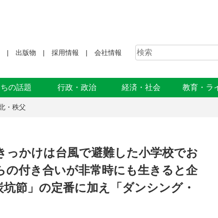
出版物
採用情報
会社情報
まちの話題
行政・政治
経済・社会
教育・ラ
北・秩父
 きっかけは台風で避難した小学校でお
らの付き合いが非常時にも生きると企
炭坑節」の定番に加え「ダンシング・