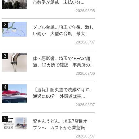
市教委が懲戒 未払い分...
2026/08/05
ダブル台風…埼玉で午後、激し
い雨か 大型の台風、最大...
2026/08/07
体へ悪影響…埼玉で“PFAS”超
過、12カ所で確認 事業所の...
2026/08/06
【速報】圏央道で渋滞31キロ、
通過に80分 外環道は事...
習に励む人たち
2026/08/07
資さんうどん、埼玉7店目オー
プンへ ガストから業態転...
2026/08/07