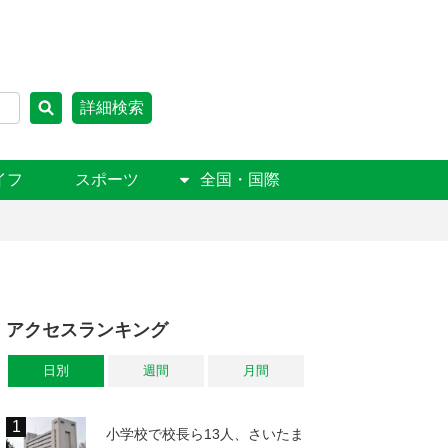
詳細検索
イフ
スポーツ
全国・国際
アクセスランキング
日別
週間
月間
小学校で校長ら13人、さいたま