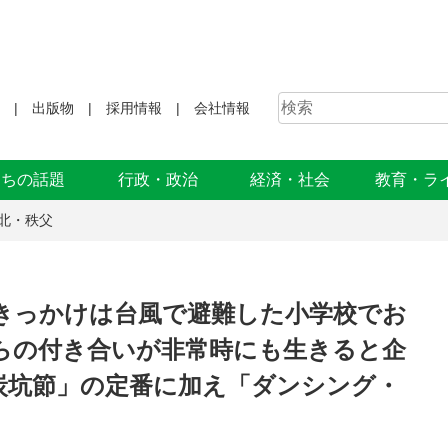
出版物
採用情報
会社情報
まちの話題
行政・政治
経済・社会
教育・ラ
北・秩父
 きっかけは台風で避難した小学校でお
らの付き合いが非常時にも生きると企
炭坑節」の定番に加え「ダンシング・