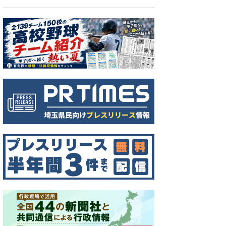
に並ぶ協賛のぼりと椎名さん。後ろは旧熊谷桜堤＝熊谷市万平