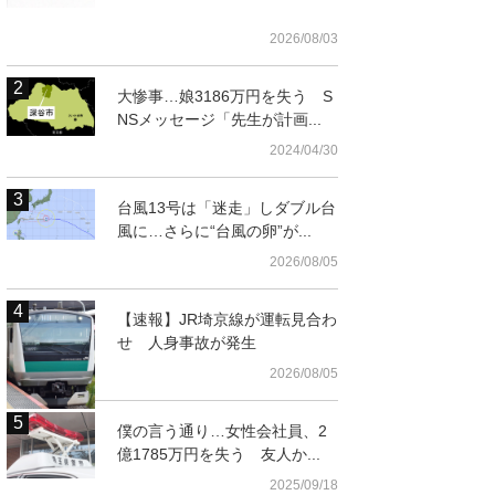
2026/08/03
大惨事…娘3186万円を失う S
NSメッセージ「先生が計画...
2024/04/30
台風13号は「迷走」しダブル台
風に…さらに“台風の卵”が...
2026/08/05
【速報】JR埼京線が運転見合わ
t
せ 人身事故が発生
2026/08/05
僕の言う通り…女性会社員、2
億1785万円を失う 友人か...
2025/09/18