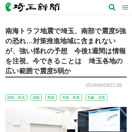
南海トラフ地震で埼玉、南部で震度5強
の恐れ…対策推進地域に含まれない
が、強い揺れの予想 今後1週間は情報
を注視、今できることは 埼玉各地の
広い範囲で震度5弱か
2024/08/09/21:06
防犯・防災
国政
県政
市政・町政
気象・災害