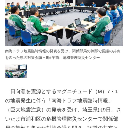
有
南海トラフ地震臨時情報の発表を受け、関係部局の幹部で認識の共有
南
を図った県の対策会議＝9日午前、危機管理防災センター
を
日向灘を震源とするマグニチュード（M）7・1
の地震発生に伴う「南海トラフ地震臨時情報」
（巨大地震注意）の発表を受け、埼玉県は9日、さ
いたま市浦和区の危機管理防災センターで関係部
局の幹部を集めた対策会議を開き、認識の共有と