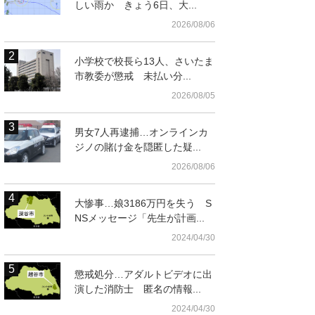
しい雨か きょう6日、大...
2026/08/06
小学校で校長ら13人、さいたま
市教委が懲戒 未払い分...
2026/08/05
男女7人再逮捕…オンラインカ
ジノの賭け金を隠匿した疑...
2026/08/06
大惨事…娘3186万円を失う S
NSメッセージ「先生が計画...
2024/04/30
懲戒処分…アダルトビデオに出
演した消防士 匿名の情報...
2024/04/30