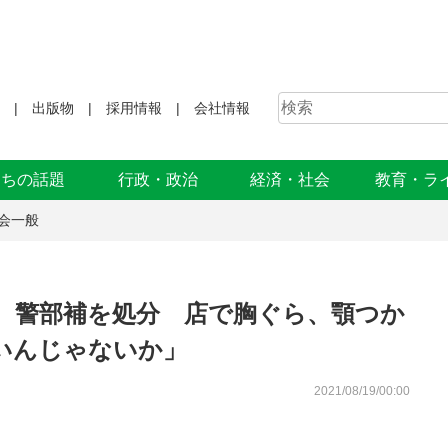
出版物
採用情報
会社情報
まちの話題
行政・政治
経済・社会
教育・ラ
会一般
、警部補を処分 店で胸ぐら、顎つか
いんじゃないか」
2021/08/19/00:00