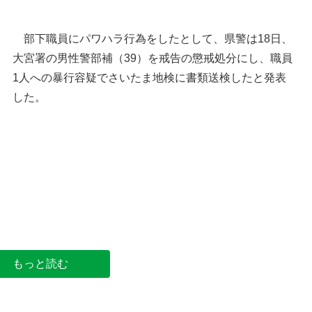
部下職員にパワハラ行為をしたとして、県警は18日、
大宮署の男性警部補（39）を戒告の懲戒処分にし、職員
1人への暴行容疑でさいたま地検に書類送検したと発表
した。
埼玉県警察本部＝さいたま市浦和区高砂
もっと読む