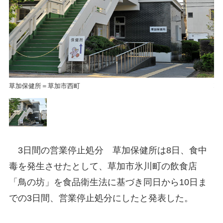
草加保健所＝草加市西町
草
3日間の営業停止処分 草加保健所は8日、食中
毒を発生させたとして、草加市氷川町の飲食店
「鳥の坊」を食品衛生法に基づき同日から10日ま
での3日間、営業停止処分にしたと発表した。