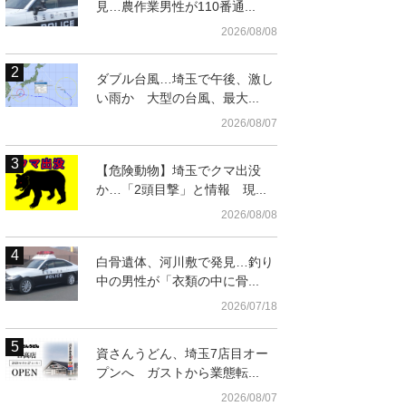
見…農作業男性が110番通...
2026/08/08
ダブル台風…埼玉で午後、激し
い雨か 大型の台風、最大...
2026/08/07
【危険動物】埼玉でクマ出没
か…「2頭目撃」と情報 現...
2026/08/08
白骨遺体、河川敷で発見…釣り
中の男性が「衣類の中に骨...
2026/07/18
資さんうどん、埼玉7店目オー
プンへ ガストから業態転...
2026/08/07