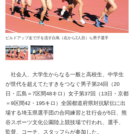
ビルドアップ走で汗を流す白鳥（右から2人目）ら男子選手
技場
赤
社会人、大学生からなる一般と高校生、中学生
が世代を超えてたすきをつなぐ男子第24回（20
日・広島＝7区間48キロ）女子第37回（13日・京都
＝9区間42・195キロ）全国都道府県対抗駅伝に出
場する埼玉県選手団の合同練習と壮行会が5日、熊
谷スポーツ文化公園陸上競技場で行われ、選手、
監督、コーチ、スタッフらが参加した。