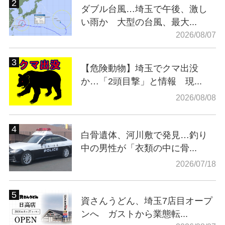
ダブル台風…埼玉で午後、激し
い雨か 大型の台風、最大...
2026/08/07
【危険動物】埼玉でクマ出没
か…「2頭目撃」と情報 現...
2026/08/08
白骨遺体、河川敷で発見…釣り
中の男性が「衣類の中に骨...
2026/07/18
資さんうどん、埼玉7店目オープ
ンへ ガストから業態転...