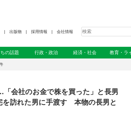
出版物
採用情報
会社情報
まちの話題
行政・政治
経済・社会
教育・ラ
件
害…「会社のお金で株を買った」と長男
宅を訪れた男に手渡す 本物の長男と