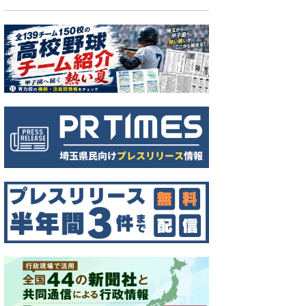
00万円被害、岩槻区の83歳男性