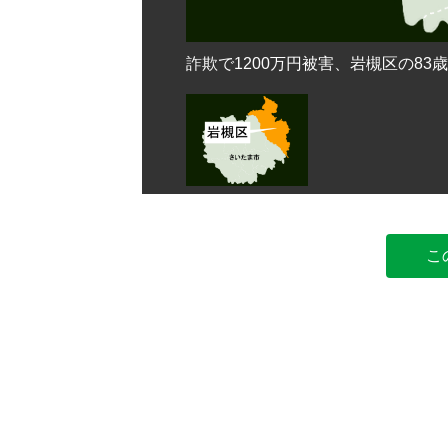
詐欺で1200万円被害、岩槻区の83
こ