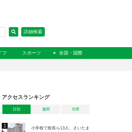
詳細検索
イフ
スポーツ
全国・国際
アクセスランキング
日別
週間
月間
小学校で校長ら13人、さいたま