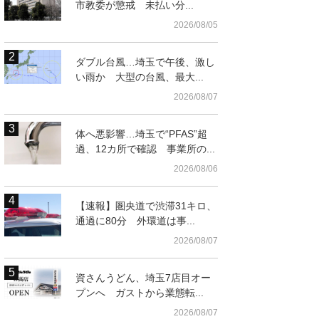
市教委が懲戒 未払い分...
2026/08/05
ダブル台風…埼玉で午後、激し
い雨か 大型の台風、最大...
2026/08/07
体へ悪影響…埼玉で“PFAS”超
過、12カ所で確認 事業所の...
2026/08/06
t
【速報】圏央道で渋滞31キロ、
通過に80分 外環道は事...
2026/08/07
資さんうどん、埼玉7店目オー
プンへ ガストから業態転...
2026/08/07