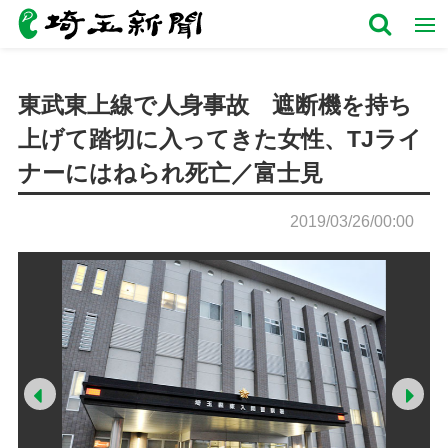
東武東上線で人身事故 遮断機を持ち
上げて踏切に入ってきた女性、TJライ
ナーにはねられ死亡／富士見
2019/03/26/00:00
Prev
Ne