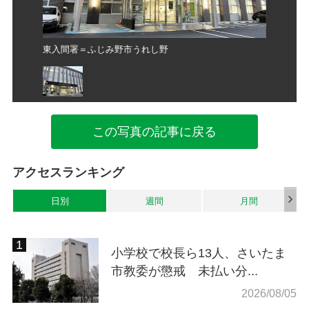
東入間署＝ふじみ野市うれし野
東入間署
この写真の記事に戻る
アクセスランキング
日別
週間
月間
小学校で校長ら13人、さいたま
市教委が懲戒 未払い分...
2026/08/05