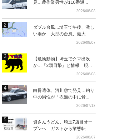
見…農作業男性が110番通...
2026/08/08
ダブル台風…埼玉で午後、激し
い雨か 大型の台風、最大...
2026/08/07
【危険動物】埼玉でクマ出没
か…「2頭目撃」と情報 現...
2026/08/08
白骨遺体、河川敷で発見…釣り
中の男性が「衣類の中に骨...
2026/07/18
資さんうどん、埼玉7店目オー
プンへ ガストから業態転...
2026/08/07