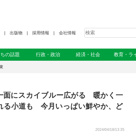
出版物
採用情報
会社情報
まちの話題
行政・政治
経済・社会
教育・ラ
東
一面にスカイブルー広がる 暖かく一
れる小道も 今月いっぱい鮮やか、ど
2024/04/18/13:35