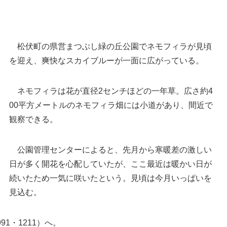
松伏町の県営まつぶし緑の丘公園でネモフィラが見頃
を迎え、爽快なスカイブルーが一面に広がっている。
ネモフィラは花が直径2センチほどの一年草。広さ約4
00平方メートルのネモフィラ畑には小道があり、間近で
観察できる。
公園管理センターによると、先月から寒暖差の激しい
見頃を迎えたネモフィラ＝17日午前、松伏町大川
日が多く開花を心配していたが、ここ最近は暖かい日が
戸
続いたため一気に咲いたという。見頃は今月いっぱいを
見込む。
1・1211）へ。