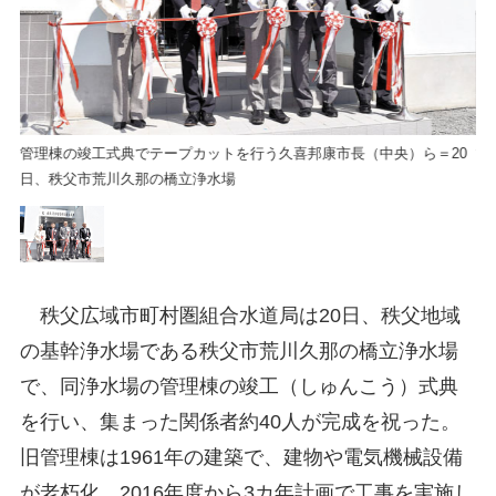
0
管理棟の竣工式典でテープカットを行う久喜邦康市長（中央）ら＝20
管
日、秩父市荒川久那の橋立浄水場
日
秩父広域市町村圏組合水道局は20日、秩父地域
の基幹浄水場である秩父市荒川久那の橋立浄水場
で、同浄水場の管理棟の竣工（しゅんこう）式典
を行い、集まった関係者約40人が完成を祝った。
旧管理棟は1961年の建築で、建物や電気機械設備
が老朽化。2016年度から3カ年計画で工事を実施し