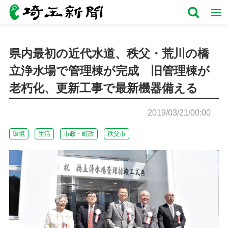
県内最初の近代水道、秩父・荒川の橋
立浄水場で管理棟が完成 旧管理棟が
老朽化、更新工事で最新機器備える
2019/03/21/00:00
環境
生活
市政・町政
秩父市