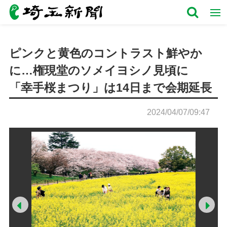
ピンクと黄色のコントラスト鮮やか
に…権現堂のソメイヨシノ見頃に
「幸手桜まつり」は14日まで会期延長
2024/04/07/09:47
Prev
Ne