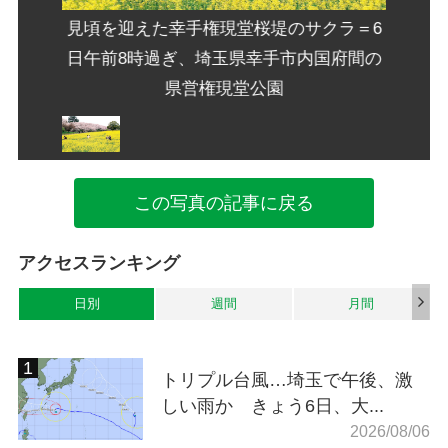
クラ＝6
見頃を迎えた幸手権現堂桜堤のサクラ＝6
見頃を
国府間の
日午前8時過ぎ、埼玉県幸手市内国府間の
日午前
県営権現堂公園
この写真の記事に戻る
アクセスランキング
日別
週間
月間
トリプル台風…埼玉で午後、激
しい雨か きょう6日、大...
2026/08/06