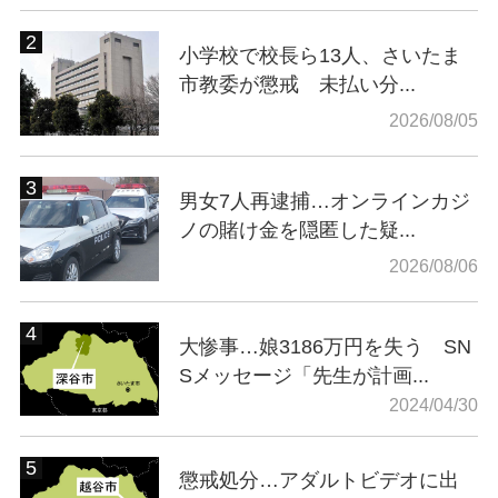
小学校で校長ら13人、さいたま
市教委が懲戒 未払い分...
2026/08/05
男女7人再逮捕…オンラインカジ
ノの賭け金を隠匿した疑...
2026/08/06
大惨事…娘3186万円を失う SN
Sメッセージ「先生が計画...
2024/04/30
懲戒処分…アダルトビデオに出