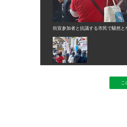
川口市
街宣参加者と抗議する市民で騒然とな
こ