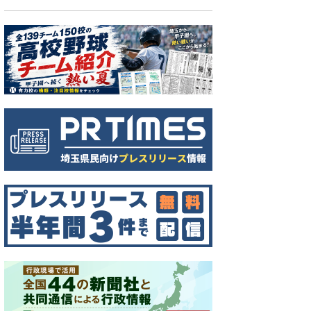
者と抗議する市民で騒然となる川口駅前＝3月17日、川口市