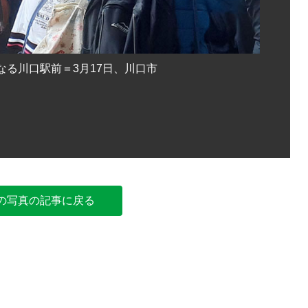
る川口駅前＝3月17日、川口市
街宣参加
の写真の記事に戻る