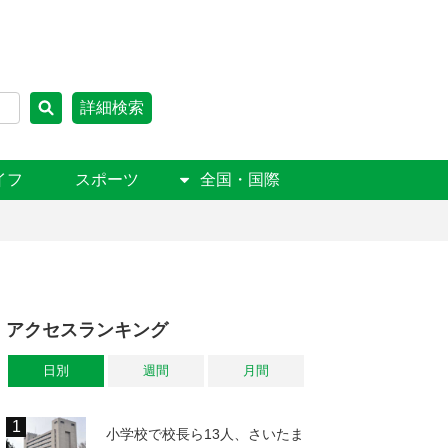
詳細検索
イフ
スポーツ
全国・国際
アクセスランキング
日別
週間
月間
小学校で校長ら13人、さいたま