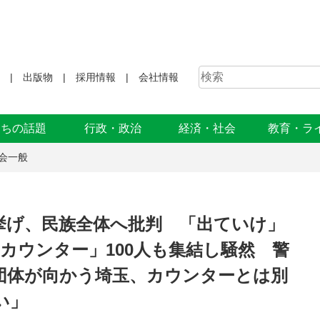
出版物
採用情報
会社情報
まちの話題
行政・政治
経済・社会
教育・ラ
会一般
挙げ、民族全体へ批判 「出ていけ」
カウンター」100人も集結し騒然 警
団体が向かう埼玉、カウンターとは別
い」