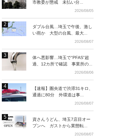
市教委が懲戒 未払い分...
2026/08/05
ダブル台風…埼玉で午後、激し
い雨か 大型の台風、最大...
2026/08/07
体へ悪影響…埼玉で“PFAS”超
過、12カ所で確認 事業所の...
2026/08/06
【速報】圏央道で渋滞31キロ、
t
通過に80分 外環道は事...
2026/08/07
資さんうどん、埼玉7店目オー
プンへ ガストから業態転...
2026/08/07