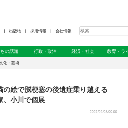
出版物
採用情報
会社情報
まちの話題
行政・政治
経済・社会
教育・ラ
文化・芸術
猫の絵で脳梗塞の後遺症乗り越える
家、小川で個展
2021/02/08/00:00