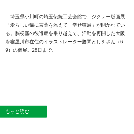
埼玉県小川町の埼玉伝統工芸会館で、ジクレー版画展
「愛らしい猫に言葉を添えて 幸せ猫展」が開かれてい
る。脳梗塞の後遺症を乗り越えて、活動を再開した大阪
府寝屋川市在住のイラストレーター勝間としをさん（6
9）の個展。28日まで。
「幸せ猫展」の会場。左の作品が「境界線から解
き放たれて」＝小川町小川の埼玉伝統工芸会館
もっと読む