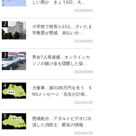
しい雨か きょう6日、大...
2026/08/06
小学校で校長ら13人、さいたま
市教委が懲戒 未払い分...
2026/08/05
男女7人再逮捕…オンラインカ
ジノの賭け金を隠匿した疑...
2026/08/06
大惨事…娘3186万円を失う S
NSメッセージ「先生が計画...
2024/04/30
懲戒処分…アダルトビデオに出
演した消防士 匿名の情報...
2024/04/30