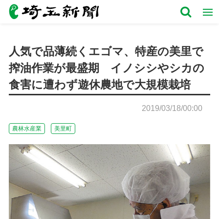
人気で品薄続くエゴマ、特産の美里で
搾油作業が最盛期 イノシシやシカの
食害に遭わず遊休農地で大規模栽培
2019/03/18/00:00
農林水産業
美里町