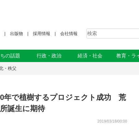
出版物
採用情報
会社情報
まちの話題
行政・政治
経済・社会
教育・ラ
北・秩父
に10年で植樹するプロジェクト成功 荒
名所誕生に期待
2019/03/18/00:00