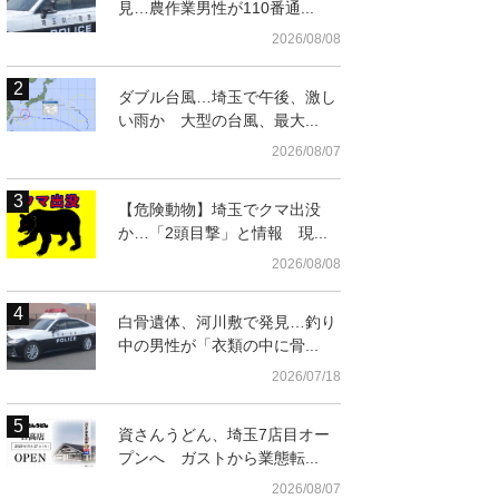
見…農作業男性が110番通...
2026/08/08
ダブル台風…埼玉で午後、激し
い雨か 大型の台風、最大...
2026/08/07
【危険動物】埼玉でクマ出没
か…「2頭目撃」と情報 現...
2026/08/08
白骨遺体、河川敷で発見…釣り
中の男性が「衣類の中に骨...
2026/07/18
資さんうどん、埼玉7店目オー
プンへ ガストから業態転...
2026/08/07