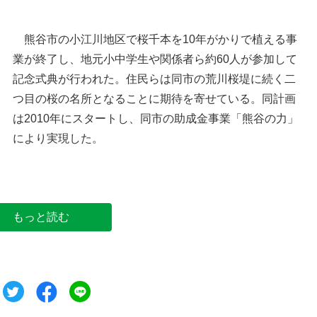
熊谷市の小江川地区で桜千本を10年がかりで植える事
業が終了し、地元小中学生や関係者ら約60人が参加して
記念式典が行われた。住民らは同市の荒川桜堤に続く二
つ目の桜の名所となることに期待を寄せている。同計画
は2010年にスタートし、同市の助成金事業「熊谷の力」
により実現した。
桜千本を10年がかりで植える事業を記念して開か
れた式典
もっと読む
ツイート
シェア
シェア