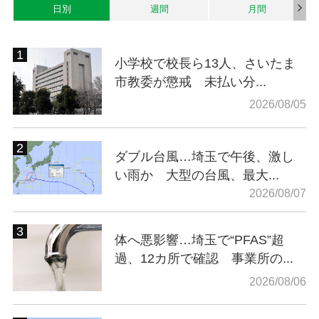
日別
週間
月間
小学校で校長ら13人、さいたま
市教委が懲戒 未払い分...
2026/08/05
ダブル台風…埼玉で午後、激し
い雨か 大型の台風、最大...
2026/08/07
体へ悪影響…埼玉で“PFAS”超
過、12カ所で確認 事業所の...
2026/08/06