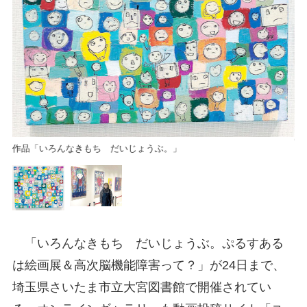
大
チ
宮
作品「いろんなきもち だいじょうぶ。」
「いろんなきもち だいじょうぶ。ぷるすある
は絵画展＆高次脳機能障害って？」が24日まで、
埼玉県さいたま市立大宮図書館で開催されてい