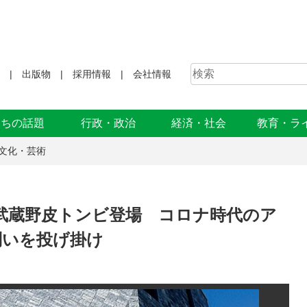
出版物
採用情報
会社情報
まちの話題
行政・政治
経済・社会
教育・ラ
文化・芸術
武蔵野皮トンビ登場 コロナ時代のア
問いを投げ掛け