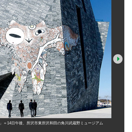
Nex
」＝14日午後、所沢市東所沢和田の角川武蔵野ミュージアム
石の外壁に