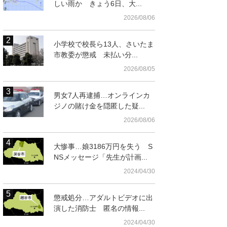
しい雨か きょう6日、大...
2026/08/06
小学校で校長ら13人、さいたま
市教委が懲戒 未払い分...
2026/08/05
男女7人再逮捕…オンラインカ
t
ジノの賭け金を隠匿した疑...
2026/08/06
大惨事…娘3186万円を失う S
NSメッセージ「先生が計画...
2024/04/30
懲戒処分…アダルトビデオに出
演した消防士 匿名の情報...
展示されている「武蔵野皮トンビ」＝14日午後、所沢市東所沢和田の角川武
2024/04/30