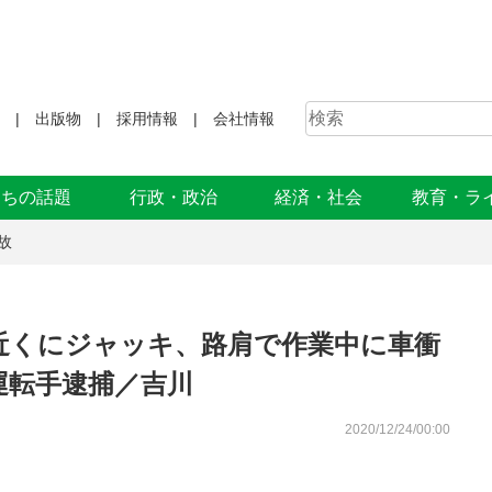
出版物
採用情報
会社情報
まちの話題
行政・政治
経済・社会
教育・ラ
故
近くにジャッキ、路肩で作業中に車衝
運転手逮捕／吉川
2020/12/24/00:00