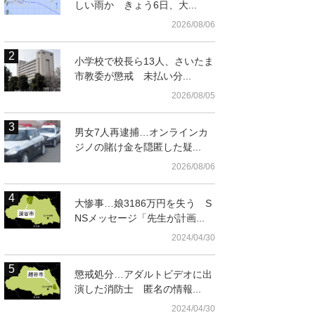
しい雨か きょう6日、大...
2026/08/06
小学校で校長ら13人、さいたま
市教委が懲戒 未払い分...
2026/08/05
男女7人再逮捕…オンラインカ
ジノの賭け金を隠匿した疑...
2026/08/06
大惨事…娘3186万円を失う S
NSメッセージ「先生が計画...
2024/04/30
懲戒処分…アダルトビデオに出
演した消防士 匿名の情報...
2024/04/30