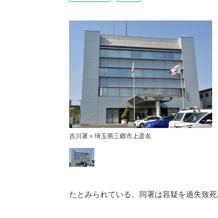
彦名
吉川署＝埼玉県三郷市上彦名
たとみられている。同署は容疑を過失致死