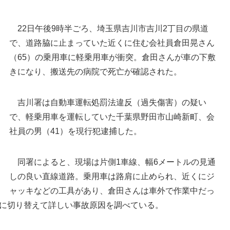
22日午後9時半ごろ、埼玉県吉川市吉川2丁目の県道
で、道路脇に止まっていた近くに住む会社員倉田晃さん
（65）の乗用車に軽乗用車が衝突。倉田さんが車の下敷
きになり、搬送先の病院で死亡が確認された。
吉川署は自動車運転処罰法違反（過失傷害）の疑い
で、軽乗用車を運転していた千葉県野田市山崎新町、会
社員の男（41）を現行犯逮捕した。
吉川署＝埼玉県三郷市上彦名
同署によると、現場は片側1車線、幅6メートルの見通
しの良い直線道路。乗用車は路肩に止められ、近くにジ
ャッキなどの工具があり、倉田さんは車外で作業中だっ
に切り替えて詳しい事故原因を調べている。