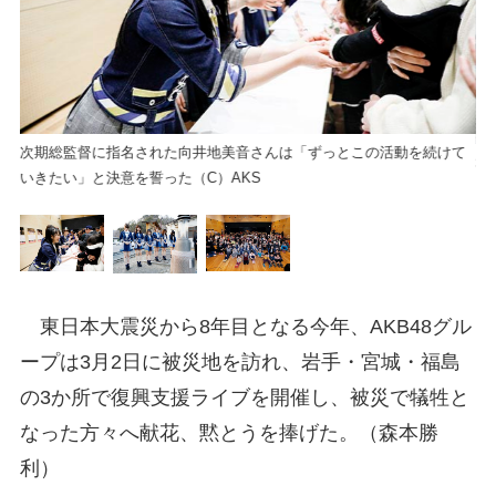
次期総監督に指名された向井地美音さんは「ずっとこの活動を続けて
埼
いきたい」と決意を誓った（C）AKS
ト
東日本大震災から8年目となる今年、AKB48グル
ープは3月2日に被災地を訪れ、岩手・宮城・福島
の3か所で復興支援ライブを開催し、被災で犠牲と
なった方々へ献花、黙とうを捧げた。（森本勝
利）