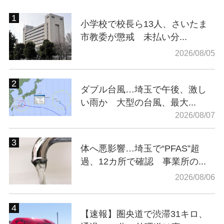
小学校で校長ら13人、さいたま
市教委が懲戒 未払い分...
2026/08/05
ダブル台風…埼玉で午後、激し
い雨か 大型の台風、最大...
2026/08/07
体へ悪影響…埼玉で“PFAS”超
過、12カ所で確認 事業所の...
2026/08/06
【速報】圏央道で渋滞31キロ、