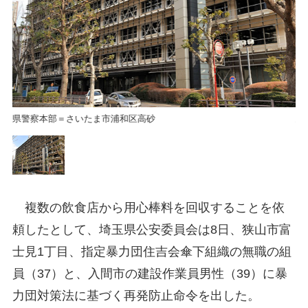
県警察本部＝さいたま市浦和区高砂
県
複数の飲食店から用心棒料を回収することを依
頼したとして、埼玉県公安委員会は8日、狭山市富
士見1丁目、指定暴力団住吉会傘下組織の無職の組
員（37）と、入間市の建設作業員男性（39）に暴
力団対策法に基づく再発防止命令を出した。