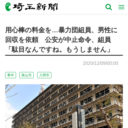
用心棒の料金を…暴力団組員、男性に
回収を依頼 公安が中止命令、組員
「駄目なんですね。もうしません」
2020/12/09/00:00
事件
狭山市
入間市