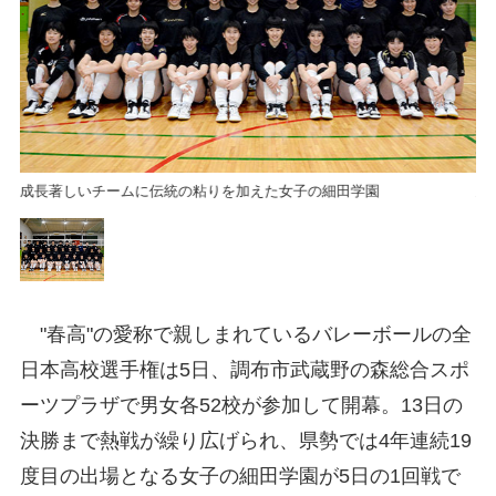
成長著しいチームに伝統の粘りを加えた女子の細田学園
成
"春高"の愛称で親しまれているバレーボールの全
日本高校選手権は5日、調布市武蔵野の森総合スポ
ーツプラザで男女各52校が参加して開幕。13日の
決勝まで熱戦が繰り広げられ、県勢では4年連続19
度目の出場となる女子の細田学園が5日の1回戦で