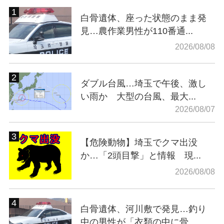
白骨遺体、座った状態のまま発
見…農作業男性が110番通...
2026/08/08
ダブル台風…埼玉で午後、激し
い雨か 大型の台風、最大...
2026/08/07
【危険動物】埼玉でクマ出没
か…「2頭目撃」と情報 現...
2026/08/08
白骨遺体、河川敷で発見…釣り
中の男性が「衣類の中に骨...