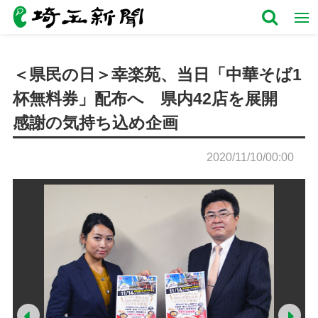
＜県民の日＞幸楽苑、当日「中華そば1
杯無料券」配布へ 県内42店を展開
感謝の気持ち込め企画
2020/11/10/00:00
Prev
Ne