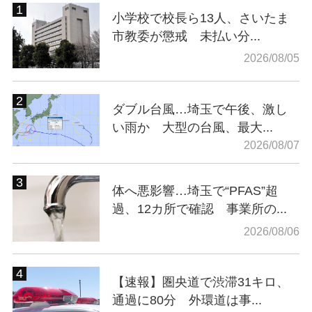
小学校で校長ら13人、さいたま
市教委が懲戒 未払い分...
2026/08/05
ダブル台風…埼玉で午後、激し
い雨か 大型の台風、最大...
2026/08/07
体へ悪影響…埼玉で“PFAS”超
過、12カ所で確認 事業所の...
2026/08/06
【速報】圏央道で渋滞31キロ、
通過に80分 外環道は事...