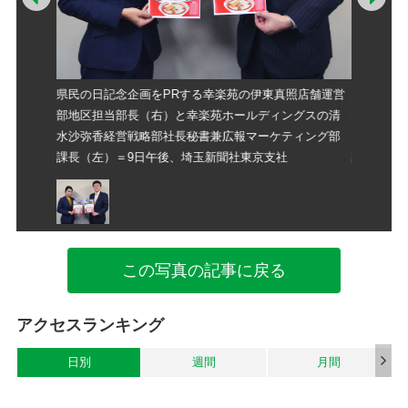
照店舗運営
県民の日記念企画をPRする幸楽苑の伊東真照店舗運営
県民の日
グスの清
部地区担当部長（右）と幸楽苑ホールディングスの清
部地区担
ィング部
水沙弥香経営戦略部社長秘書兼広報マーケティング部
水沙弥香
課長（左）＝9日午後、埼玉新聞社東京支社
課長（左
この写真の記事に戻る
アクセスランキング
日別
週間
月間