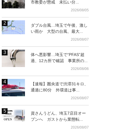
市教委が懲戒 未払い分...
2026/08/05
ダブル台風…埼玉で午後、激し
い雨か 大型の台風、最大...
2026/08/07
体へ悪影響…埼玉で“PFAS”超
過、12カ所で確認 事業所の...
2026/08/06
【速報】圏央道で渋滞31キロ、
通過に80分 外環道は事...
2026/08/07
資さんうどん、埼玉7店目オー
プンへ ガストから業態転...
2026/08/07