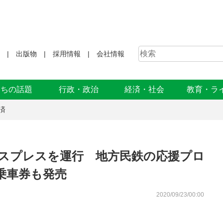
出版物
採用情報
会社情報
まちの話題
行政・政治
経済・社会
教育・ラ
済
クスプレスを運行 地方民鉄の応援プロ
乗車券も発売
2020/09/23/00:00