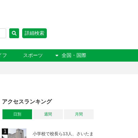
詳細検索
イフ
スポーツ
全国・国際
アクセスランキング
日別
週間
月間
小学校で校長ら13人、さいたま