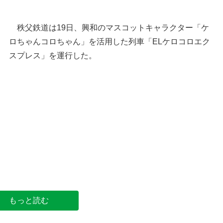
秩父鉄道は19日、興和のマスコットキャラクター「ケ
ロちゃんコロちゃん」を活用した列車「ELケロコロエク
スプレス」を運行した。
特別ヘッドマークを掲出した「ELケロコロエクス
プレス」＝19日正午ごろ、秩父市宮側町の秩父鉄
道秩父駅ホーム
もっと読む