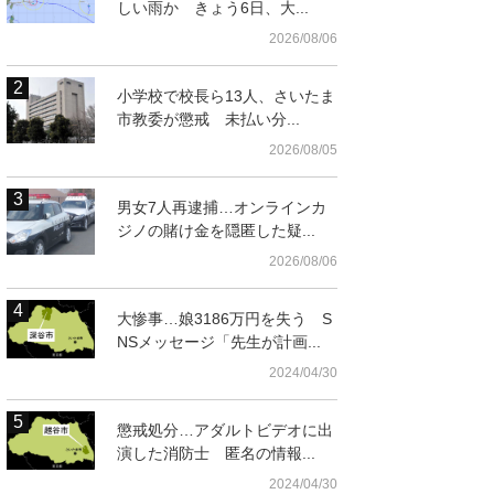
しい雨か きょう6日、大...
2026/08/06
小学校で校長ら13人、さいたま
市教委が懲戒 未払い分...
2026/08/05
男女7人再逮捕…オンラインカ
ジノの賭け金を隠匿した疑...
2026/08/06
大惨事…娘3186万円を失う S
NSメッセージ「先生が計画...
2024/04/30
懲戒処分…アダルトビデオに出
演した消防士 匿名の情報...
2024/04/30