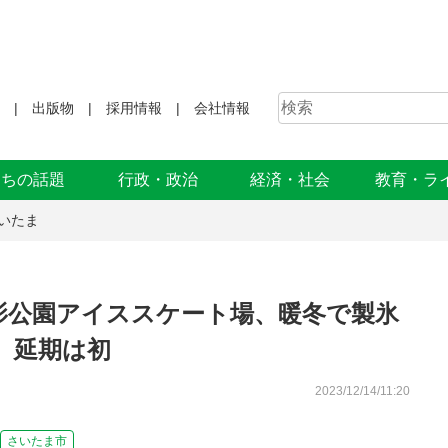
出版物
採用情報
会社情報
まちの話題
行政・政治
経済・社会
教育・ラ
いたま
影公園アイススケート場、暖冬で製氷
 延期は初
2023/12/14/11:20
さいたま市