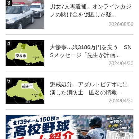
男女7人再逮捕…オンラインカジ
ノの賭け金を隠匿した疑...
2026/08/06
大惨事…娘3186万円を失う SN
Sメッセージ「先生が計画...
2024/04/30
懲戒処分…アダルトビデオに出
演した消防士 匿名の情報...
2024/04/30