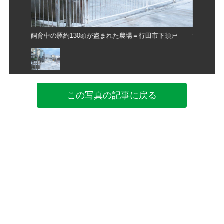
下須戸
飼育中の豚約130頭が盗まれた農場＝行田市下須戸
飼育中の豚
この写真の記事に戻る