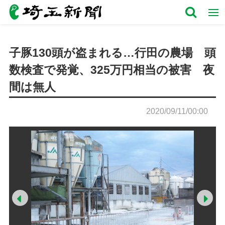
子豚130頭が盗まれる…行田の農場 頭
数検査で発覚、325万円相当の被害 夜
間は無人
2020/09/11/00:00
Prev
Ne