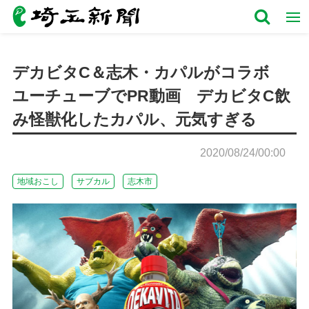
デカビタC＆志木・カパルがコラボ
ユーチューブでPR動画 デカビタC飲
み怪獣化したカパル、元気すぎる
2020/08/24/00:00
地域おこし
サブカル
志木市