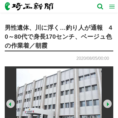
男性遺体、川に浮く…釣り人が通報 4
0～80代で身長170センチ、ベージュ色
の作業着／朝霞
2020/08/05/00:00
Prev
Ne