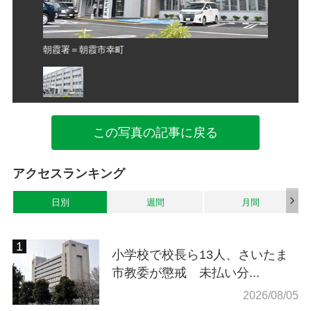
朝霞署＝朝霞市幸町
朝霞署＝
この写真の記事に戻る
アクセスランキング
日別
週間
月間
小学校で校長ら13人、さいたま
市教委が懲戒 未払い分...
2026/08/05