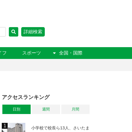
詳細検索
イフ
スポーツ
全国・国際
アクセスランキング
日別
週間
月間
小学校で校長ら13人、さいたま