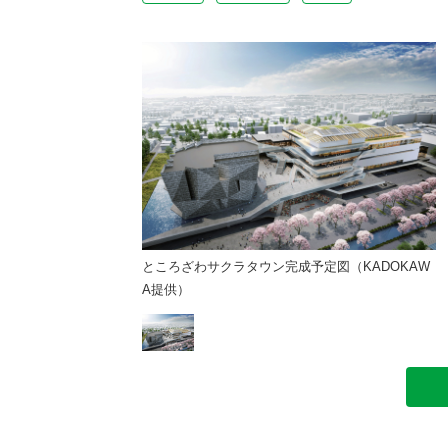
成予定図（KADOKAW
ところざわサクラタウン完成予定図（KADOKAW
と
A提供）
A