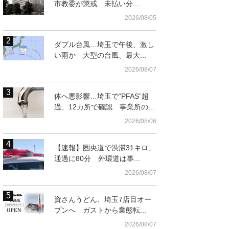
市教委が懲戒 未払い分...
2026/08/05
ダブル台風…埼玉で午後、激し
い雨か 大型の台風、最大...
2026/08/07
体へ悪影響…埼玉で“PFAS”超
過、12カ所で確認 事業所の...
2026/08/06
【速報】圏央道で渋滞31キロ、
通過に80分 外環道は事...
2026/08/07
資さんうどん、埼玉7店目オー
プンへ ガストから業態転...
2026/08/07