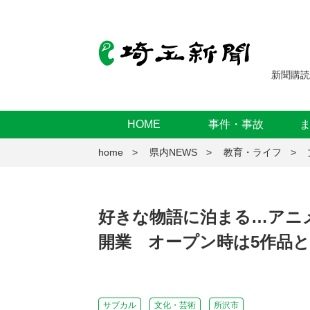
新聞購読
HOME
事件・事故
home
県内NEWS
教育・ライフ
好きな物語に泊まる…アニメ
開業 オープン時は5作品
サブカル
文化・芸術
所沢市