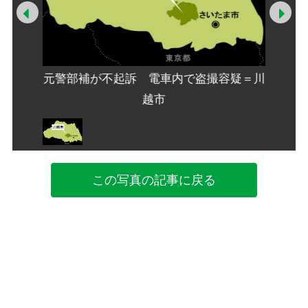
Prev
Ne
容疑＝川
元警部補が不起訴 電車内で盗撮容疑＝川
元警部
越市
この写真の記事に戻る