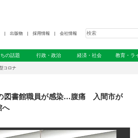
出版物
採用情報
会社情報
まちの話題
行政・政治
経済・社会
教育・ラ
型コロナ
の図書館職員が感染…腹痛 入間市が
館へ