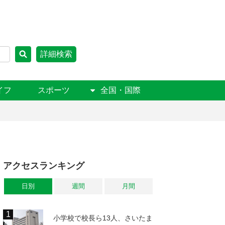
詳細検索
イフ
スポーツ
全国・国際
アクセスランキング
日別
週間
月間
小学校で校長ら13人、さいたま