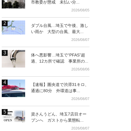
市教委が懲戒 未払い分...
2026/08/05
ダブル台風…埼玉で午後、激し
い雨か 大型の台風、最大...
2026/08/07
体へ悪影響…埼玉で“PFAS”超
過、12カ所で確認 事業所の...
t
2026/08/06
【速報】圏央道で渋滞31キロ、
通過に80分 外環道は事...
2026/08/07
資さんうどん、埼玉7店目オー
プンへ ガストから業態転...
2026/08/07