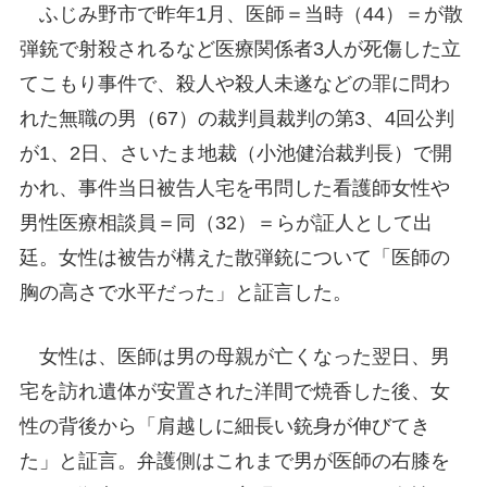
ふじみ野市で昨年1月、医師＝当時（44）＝が散
弾銃で射殺されるなど医療関係者3人が死傷した立
てこもり事件で、殺人や殺人未遂などの罪に問わ
れた無職の男（67）の裁判員裁判の第3、4回公判
が1、2日、さいたま地裁（小池健治裁判長）で開
かれ、事件当日被告人宅を弔問した看護師女性や
男性医療相談員＝同（32）＝らが証人として出
廷。女性は被告が構えた散弾銃について「医師の
胸の高さで水平だった」と証言した。
女性は、医師は男の母親が亡くなった翌日、男
宅を訪れ遺体が安置された洋間で焼香した後、女
性の背後から「肩越しに細長い銃身が伸びてき
た」と証言。弁護側はこれまで男が医師の右膝を