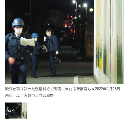
日
緊張が張り詰めた現場付近で警備に当たる警察官ら＝2022年1月28日
緊
未明、ふじみ野市大井武蔵野
未