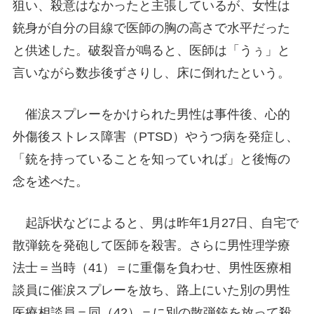
狙い、殺意はなかったと主張しているが、女性は
銃身が自分の目線で医師の胸の高さで水平だった
と供述した。破裂音が鳴ると、医師は「うぅ」と
言いながら数歩後ずさりし、床に倒れたという。
催涙スプレーをかけられた男性は事件後、心的
外傷後ストレス障害（PTSD）やうつ病を発症し、
「銃を持っていることを知っていれば」と後悔の
念を述べた。
起訴状などによると、男は昨年1月27日、自宅で
散弾銃を発砲して医師を殺害。さらに男性理学療
法士＝当時（41）＝に重傷を負わせ、男性医療相
談員に催涙スプレーを放ち、路上にいた別の男性
医療相談員＝同（42）＝に別の散弾銃を放って殺