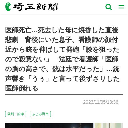
医師死亡…死去した母に焼香した直後
悲劇 背後にいた息子、看護師の顔付
近から銃を伸ばして発砲「膝を狙った
ので殺意ない」 法廷で看護師「医師
の胸の高さで、銃は水平だった」…銃
声響き「うぅ」と言って後ずさりした
医師倒れる
2023/11/05/13:36
裁判・紛争
ふじみ野市