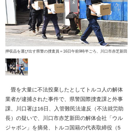
新田
押収品を運び出す県警の捜査員＝16日午前9時半ごろ、川口市赤芝新田
押
畳を大量に不法投棄したとしてトルコ人の解体
業者が逮捕された事件で、県警国際捜査課と外事
課、川口署は16日、入管難民法違反（不法就労助
長）の疑いで、川口市赤芝新田の解体会社「ウル
ジャポン」を摘発、トルコ国籍の代表取締役（5