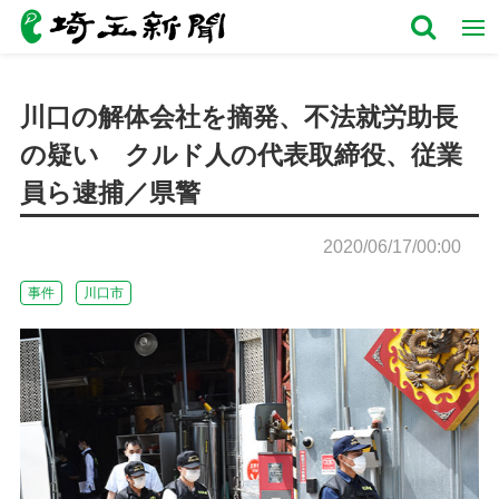
川口の解体会社を摘発、不法就労助長
の疑い クルド人の代表取締役、従業
員ら逮捕／県警
2020/06/17/00:00
事件
川口市