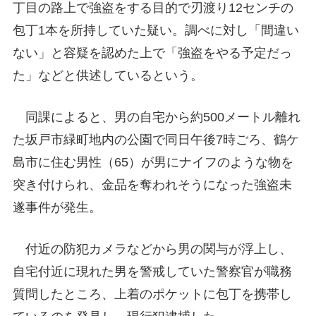
丁目の路上で強盗をする目的で刃渡り12センチの
包丁1本を所持していた疑い。調べに対し「間違い
ない」と容疑を認めた上で「強盗をやる予定だっ
た」などと供述しているという。
同課によると、男の自宅から約500メートル離れ
た坂戸市緑町地内の公園で同日午後7時ごろ、鶴ケ
島市に住む男性（65）が男にナイフのような物を
突き付けられ、金品を奪われそうになった強盗未
遂事件が発生。
付近の防犯カメラなどから男の関与が浮上し、
自宅付近に現れた男を警戒していた警察官が職務
質問したところ、上着のポケットに包丁を携帯し