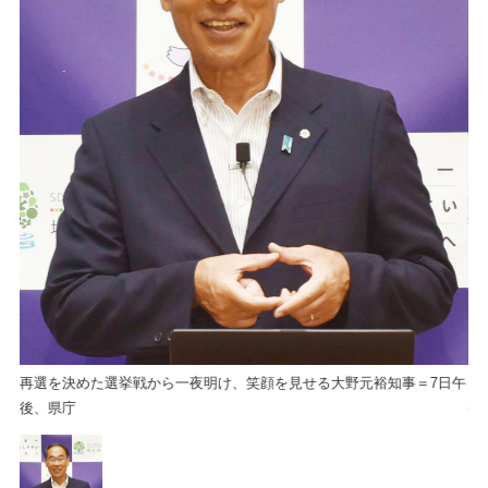
日午
再選を決めた選挙戦から一夜明け、笑顔を見せる大野元裕知事＝7日午
再
後、県庁
後