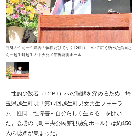
喜さ
自身の性同一性障害の体験だけでなくLGBTについて広く語った斎喜さ
自
ん＝越生町越生の中央公民館視聴覚ホール
ん
性的少数者（LGBT）への理解を深めるため、埼
玉県越生町は「第17回越生町男女共生フォーラ
ム 性同一性障害～自分らしく生きる」を開い
た。会場の同町中央公民館視聴覚ホールには約150
人の聴衆が集まった。