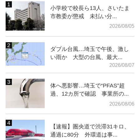
小学校で校長ら13人、さいたま
市教委が懲戒 未払い分...
2026/08/05
ダブル台風…埼玉で午後、激し
い雨か 大型の台風、最大...
2026/08/07
体へ悪影響…埼玉で“PFAS”超
過、12カ所で確認 事業所の...
2026/08/06
【速報】圏央道で渋滞31キロ、
通過に80分 外環道は事...