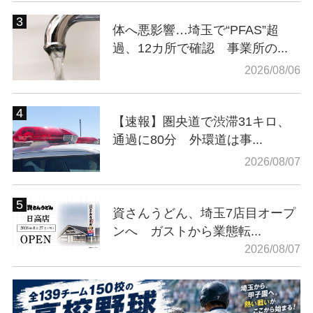
体へ悪影響…埼玉で“PFAS”超
過、12カ所で確認 事業所の...
2026/08/06
【速報】圏央道で渋滞31キロ、
通過に80分 外環道は事...
2026/08/07
資さんうどん、埼玉7店目オープ
ンへ ガストから業態転...
2026/08/07