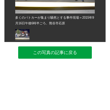
015年9
多くのパトカーが集まり騒然とする事件現場＝2015年9
多くのパト
月16日午後6時半ごろ、熊谷市石原
月16日午
この写真の記事に戻る