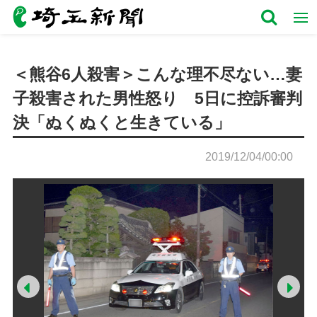
＜熊谷6人殺害＞こんな理不尽ない…妻
子殺害された男性怒り 5日に控訴審判
決「ぬくぬくと生きている」
2019/12/04/00:00
Prev
Ne