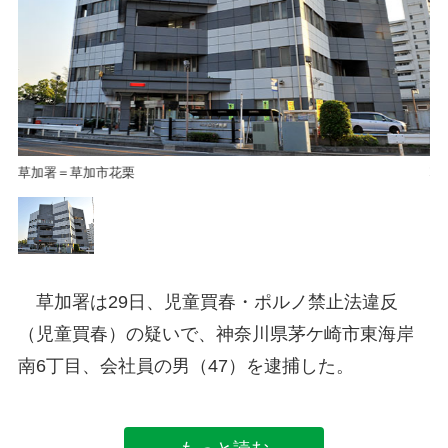
草加署＝草加市花栗
草
草加署は29日、児童買春・ポルノ禁止法違反
（児童買春）の疑いで、神奈川県茅ケ崎市東海岸
南6丁目、会社員の男（47）を逮捕した。